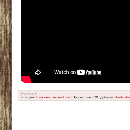
Категория:
Наш канал на YouTube
|
Просмотров:
829
|
Добавил:
Vorobushe