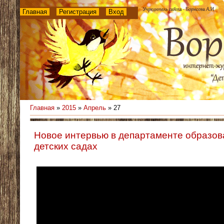
Главная
Регистрация
Вход
Главная
»
2015
»
Апрель
»
27
Новое интервью в департаменте образова
детских садах