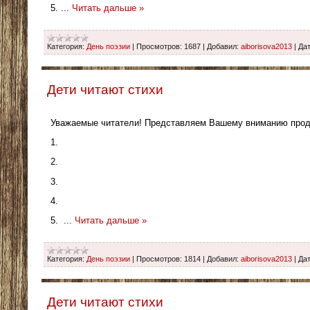
5.
...
Читать дальше »
Категория:
День поэзии
|
Просмотров:
1687
|
Добавил:
aiborisova2013
|
Дат
Дети читают стихи
Уважаемые читатели! Представляем Вашему вниманию продо
1.
2.
3.
4.
5.
...
Читать дальше »
Категория:
День поэзии
|
Просмотров:
1814
|
Добавил:
aiborisova2013
|
Дат
Дети читают стихи