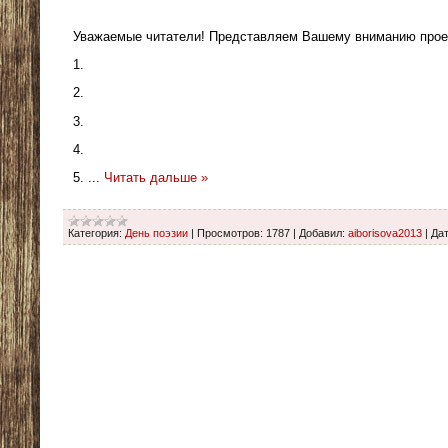
Уважаемые читатели! Представляем Вашему вниманию проек
1.
2.
3.
4.
5.
...
Читать дальше »
Категория:
День поэзии
|
Просмотров:
1787
|
Добавил:
aiborisova2013
|
Дат