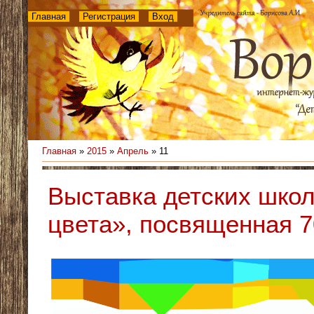
Главная
Регистрация
Вход
Главная
»
2015
»
Апрель
»
11
Выставка детских шко
цвета», посвященная 