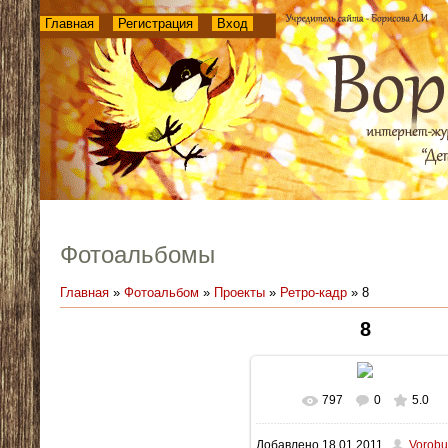
Главная
Регистрация
Вход
Фотоальбомы
Главная
»
Фотоальбом
»
Проекты
»
Ретро-кадр
» 8
8
797
0
5.0
В реальном размере
511x
Добавлено
18.01.2011
Vorobu