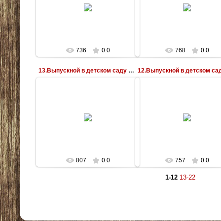
07.06.2011
07.06.2011
Vorobushek
Vorobushek
736
0.0
768
0.0
13.Выпускной в детском саду № 385
07.06.2011
07.06.2011
Vorobushek
Vorobushek
807
0.0
757
0.0
1-12
13-22