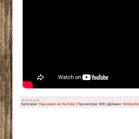
Категория:
Наш канал на YouTube
|
Просмотров:
809
|
Добавил:
Vorobushe