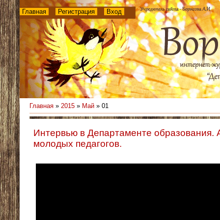
Главная
Регистрация
Вход
Главная
»
2015
»
Май
»
01
Интервью в Департаменте образования. 
молодых педагогов.