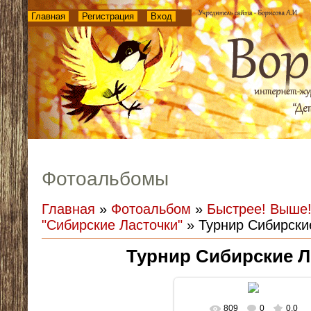
Главная
Регистрация
Вход
Фотоальбомы
Главная
»
Фотоальбом
»
Быстрее! Выше!
"Сибирские Ласточки"
» Турнир Сибирски
Турнир Сибирские Л
809
0
0.0
В реальном размере
1024x