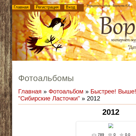
Главная
Регистрация
Вход
Фотоальбомы
Главная
»
Фотоальбом
»
Быстрее! Выше!
"Сибирские Ласточки"
» 2012
2012
789
0
0.0
В реальном размере
1024x