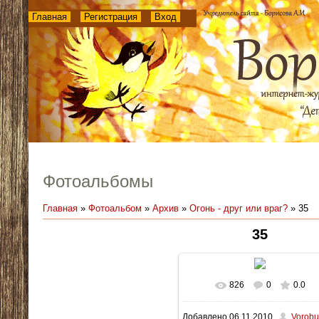
Главная
Регистрация
Вход
Фотоальбомы
Главная
»
Фотоальбом
»
Архив
»
Огонь - друг или враг?
» 35
35
826
0
0.0
В реальном размере
748x
Добавлено
06.11.2010
Vorobu