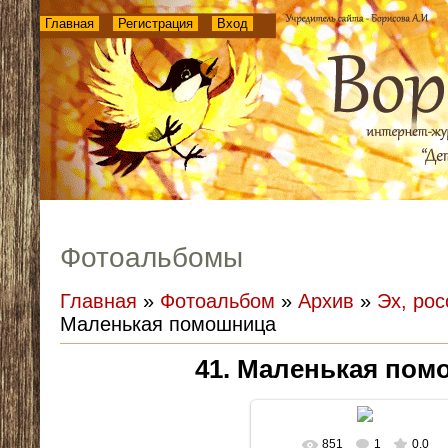
Главная
Регистрация
Вход
Фотоальбомы
Главная
»
Фотоальбом
»
Архив
»
Эх, рос
Маленькая помошница
41. Маленькая пом
851
1
0.0
В реальном размере
1024x