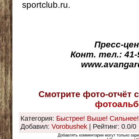
sportclub.ru.
Пресс-це
Конт. тел.: 41-9
www.avangard-
Смотрите фото-отчёт 
фотоальб
Категория
:
Быстрее! Выше! Сильнее!
Добавил
:
Vorobushek
|
Рейтинг
:
0.0
/
0
Добавлять комментарии могут только зар