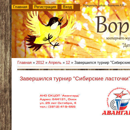
Главная
Регистрация
Вход
Главная
»
2012
»
Апрель
»
12
» Завершился турнир "Сибирские
Завершился турнир "Сибирские ласточки