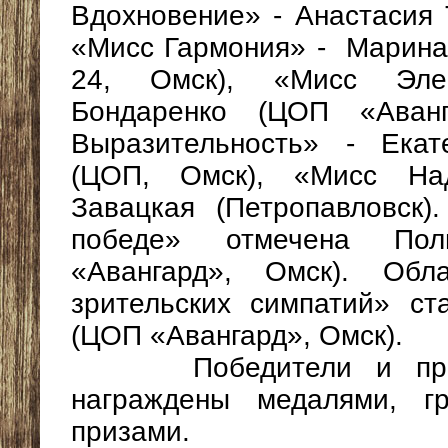
Вдохновение» - Анастасия 
«Мисс Гармония» - Марин
24, Омск), «Мисс Эле
Бондаренко (ЦОП «Аванг
Выразительность» - Екат
(ЦОП, Омск), «Мисс На
Завацкая (Петропавловск
победе» отмечена По
«Авангард», Омск). Обл
зрительских симпатий» с
(ЦОП «Авангард», Омск).
Победители и призё
награждены медалями, г
призами.