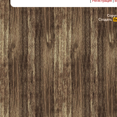
[
Регистрация
|
В
Copyr
Создать
б