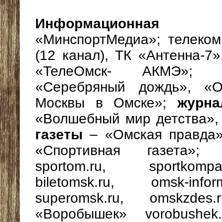
Информационна
«МинспортМедиа»; телеко
(12 канал), ТК «Антенна-
«ТелеОмск- АКМЭ»
«Серебряный дождь», «О
Москвы в Омске»;
журн
«Волшебный мир детства»,
газеты
– «Омская правда»
«Спортивная газета»
sportom.ru, sportkompa
biletomsk.ru, omsk-info
superomsk.ru, оmskzdes.
«Воробышек» vorobushek.