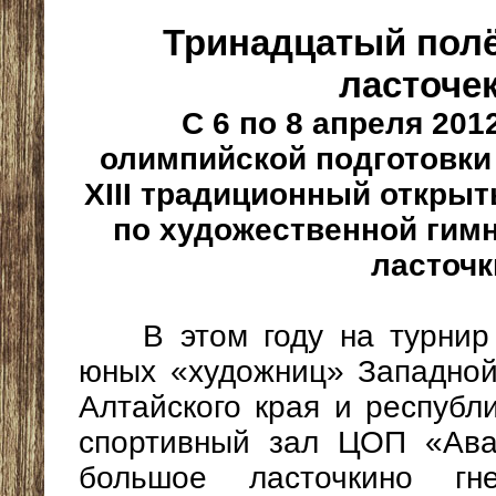
Тринадцатый пол
ласточ
С 6 по 8 апреля 201
олимпийской подготовки
XIII традиционный откры
по художественной гим
ласточк
В этом году на турнир 
юных «художниц» Западной
Алтайского края и республи
спортивный зал ЦОП «Ава
большое ласточкино гн