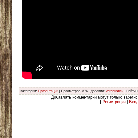
Категория
:
Презентации
|
Просмотров
: 876 |
Добавил
:
Vorobushek
|
Рейтин
Добавлять комментарии могут только зареги
[
Регистрация
|
Вхо