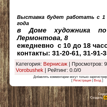
Выставка будет работать с 1 
года
в Доме художника по
Лермонтова, 8
ежедневно с 10 до 18 час
контакты: 31-20-61, 31-91-
Категория
:
Вернисаж
|
Просмотров
: 
Vorobushek
|
Рейтинг
:
0.0
/
0
Добавлять комментарии могут только зарегистри
[
Регистрация
|
Вход
]
Copyr
Создать
б