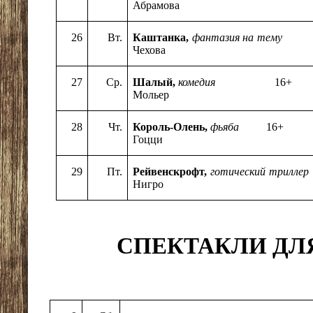
Абрамова
26
Вт.
Каштанка,
фантазия на тему
12+
Чехова
27
Ср.
Шалый,
комедия
16+
Мольер
28
Чт.
Король-Олень,
фьяба
1
Гоцци
29
Пт.
Рейвенскрофт,
готический трилл
Нигро
СПЕКТАКЛИ ДЛЯ