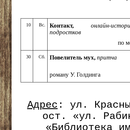
10
Вс.
Контакт,
онлайн-ис
подростков
по мотивам п
30
Сб.
Повелитель мух,
притча
п
роману У. Голдинга
Адрес
: ул. Красн
ост. «ул. Раби
«Библиотека и