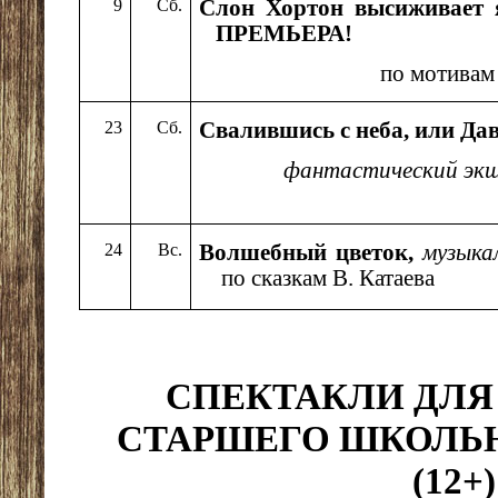
9
Сб.
Слон Хортон высиживает 
ПРЕМЬЕРА!
по мотивам
23
Сб.
Свалившись с неба, или Да
фантастический экш
И
24
Вс.
Волшебный цветок,
музыка
по сказкам В. Катаева
СПЕКТАКЛИ ДЛЯ
СТАРШЕГО ШКОЛЬН
(12+)