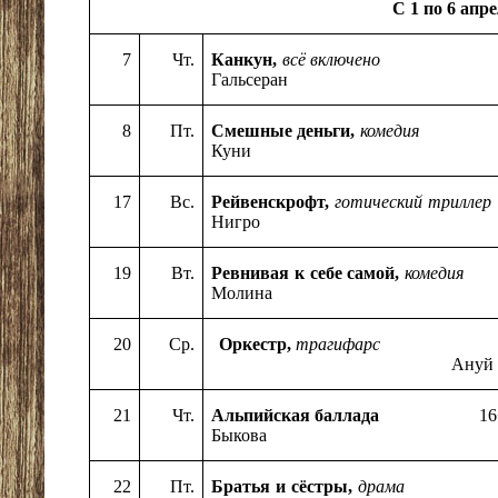
С 1 по
6 апр
7
Ч
т.
Канкун,
всё включено
18
Гальсеран
8
Пт.
Смешные деньги,
комеди
Куни
17
Вс.
Рейвенскрофт,
готический трилл
Нигро
19
Вт.
Ревнивая к себе самой,
комедия
1
Молина
20
Ср.
Оркестр,
трагиф
Ануй
21
Чт.
Альпийская баллада
1
Быкова
22
Пт.
Братья и сёстры,
драма