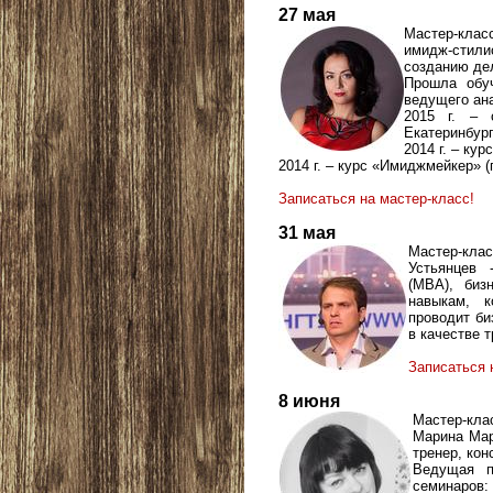
27 мая
Мастер-клас
имидж-стили
созданию де
Прошла обуч
ведущего ана
2015 г. – 
Екатеринбург
2014 г. – ку
2014 г. – курс «Имиджмейкер» (г
Записаться на мастер-класс!
31 мая
Мастер-клас
Устьянцев 
(МВА), биз
навыкам, к
проводит би
в качестве т
Записаться 
8 июня
Мастер-кл
Марина Мар
тренер, кон
Ведущая п
семинаров: