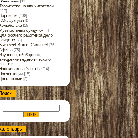
[32]
Объявления
Творчество наших читателей
[117]
Вернисаж
[108]
СМС аукцион
[0]
Колыбелька
[15]
Музыкальный сундучок
[4]
Для охочего работника дело
найдется
[8]
Быстрее! Выше! Сильнее!
[76]
Афиша
[75]
Изучение, обобщение,
внедрение педагогического
опыта
[9]
Наш канал на YouTube
[16]
Презентации
[15]
День поэзии
[3]
Поиск
Календарь