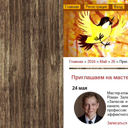
Главная
Регистрация
Вход
Главная
»
2016
»
Май
»
26
» Приг
Приглашаем на маст
24 мая
Мастер-кл
Роман Зале
«Залесов и
канале, им
профессии
эффектного
Записаться 