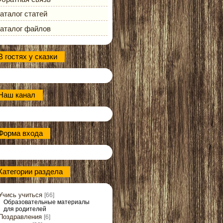
аталог статей
аталог файлов
В гостях у сказки
Наш канал
Форма входа
Категории раздела
Учись учиться
[66]
Образовательные материалы
для родителей
Поздравления
[6]