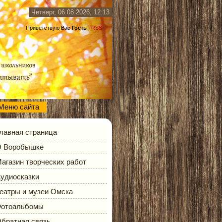
Четверг, 06.08.2026, 12:13
Приветствую Вас
Гость
|
RSS
Меню сайта
лавная страница
 Воробышке
агазин творческих работ
удиосказки
еатры и музеи Омска
отоальбомы
братная связь