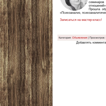
семинаров
отношений»
Прошла обу
«Психоанализ, психоаналитичес
Записаться на мастер-класс!
Категория
:
Объявления
|
Просмотров
:
Добавлять коммента