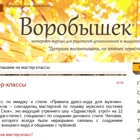
лашаем на мастер-классы
Г
ер-классы
10:00
О
асс по имиджу и стилю «Правила дресс-кода для мужчин».
М
сов – совладелец мастерской по пошиву мужского костюма
 Скок», экс-ведущий утреннего шоу «Здравствуй, утро!» на 12
А
идж-стилист, специалист по созданию делового стиля. Человек,
 которого всегда были неразрывно связаны с созданием
Т
 внешнего вида и общением с публикой.
Ф
на мастер-класс!
О