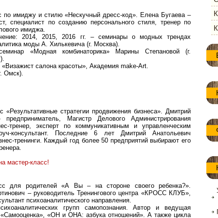
К
с по имиджу и стилю «Нескучный дресс-код». Елена Бугаева –
ст, специалист по созданию персонального стиля, тренер по
К
лового имиджа.
ение: 2014, 2015, 2016 гг. – семинары о модных трендах
литика моды А. Хилькевича (г. Москва).
семинар «Модная комбинаторика» Марины Степановой (г.
).
рс «Визажист салона красоты», Академия make-Art.
. Омск).
с «Результативные стратегии продвижения бизнеса». Дмитрий
- предприниматель, Магистр Делового Администрирования
нес-тренер, эксперт по коммуникативным и управленческим
оуч-консультант. Последние 6 лет Дмитрий Анатольевич
знес-тренинги. Каждый год более 50 предприятий выбирают его
ренера.
на мастер-класс!
асс для родителей «А Вы – на стороне своего ребенка?».
тинович – руководитель Тренингового центра «КРОСС КЛУБ»,
сультант психоаналитического направления.
сихоаналитических групп самопознания. Автор и ведущая
 «Самооценка», «ОН и ОНА: азбука отношений». А также цикла