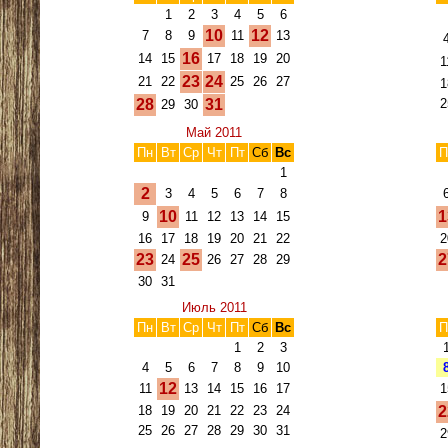
1
2
3
4
5
6
10
12
7
8
9
11
13
16
14
15
17
18
19
20
1
23
24
21
22
25
26
27
1
28
31
2
29
30
Май 2011
Пн
Вт
Ср
Чт
Пт
Сб
Вс
П
1
2
3
4
5
6
7
8
10
1
9
11
12
13
14
15
16
17
18
19
20
21
22
2
23
25
2
24
26
27
28
29
30
31
Июль 2011
Пн
Вт
Ср
Чт
Пт
Сб
Вс
П
1
2
3
4
5
6
7
8
9
10
12
11
13
14
15
16
17
1
18
19
20
21
22
23
24
2
25
26
27
28
29
30
31
2