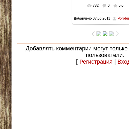
732
0
0.0
В реальном размере
Добавлено
07.06.2011
Vorobu
1600x1200
/ 208.1Kb
Добавлять комментарии могут только
пользователи.
[
Регистрация
|
Вхо