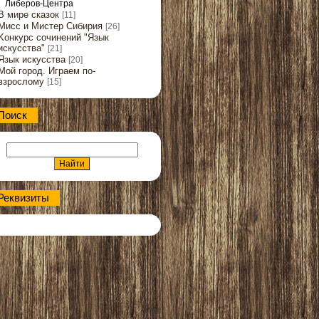
Либеров-Центра
В мире сказок
[11]
Мисс и Мистер Сибирия
[26]
Kонкурс сочинений "Язык
искусства"
[21]
Язык искусства
[20]
Мой город. Играем по-
взрослому
[15]
Поиск
Реквизиты