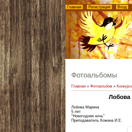
Главная
Регистрация
Вход
Фотоальбомы
Главная
»
Фотоальбом
»
Конкурс
Лобова 
Лобова Марина
5 лет
"Новогодняя ночь"
Преподаватель Кожина И.Е.