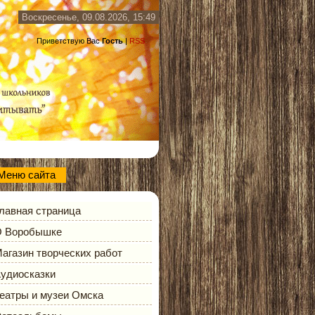
Воскресенье, 09.08.2026, 15:49
Приветствую Вас
Гость
|
RSS
Меню сайта
лавная страница
 Воробышке
агазин творческих работ
удиосказки
еатры и музеи Омска