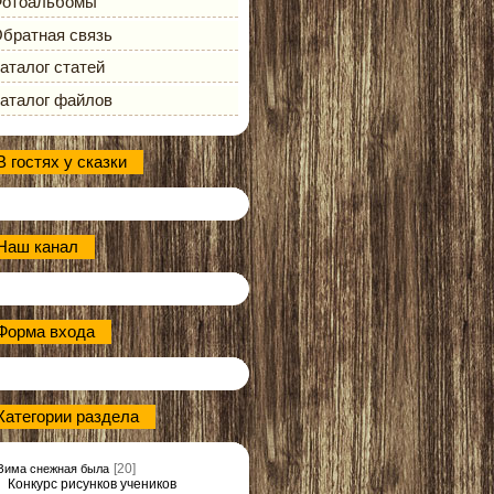
отоальбомы
братная связь
аталог статей
аталог файлов
В гостях у сказки
Наш канал
Форма входа
Категории раздела
[20]
Зима снежная была
Конкурс рисунков учеников