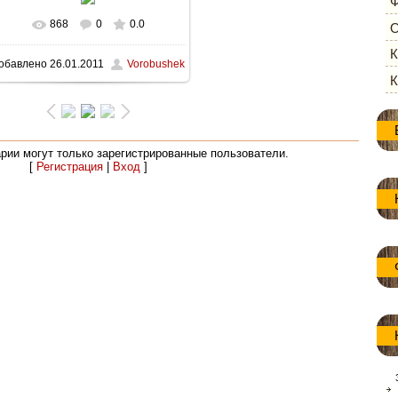
Ф
868
0
0.0
В реальном размере
1280x945
/
О
К
обавлено
26.01.2011
Vorobushek
239.5Kb
К
рии могут только зарегистрированные пользователи.
[
Регистрация
|
Вход
]