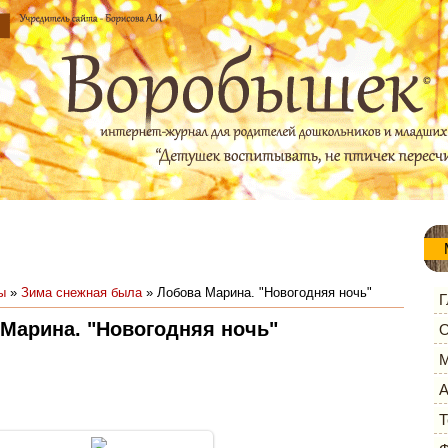
ы
»
Зима снежная была
» Лобова Марина. "Новогодняя ночь"
Г
Марина. "Новогодняя ночь"
О
М
А
Т