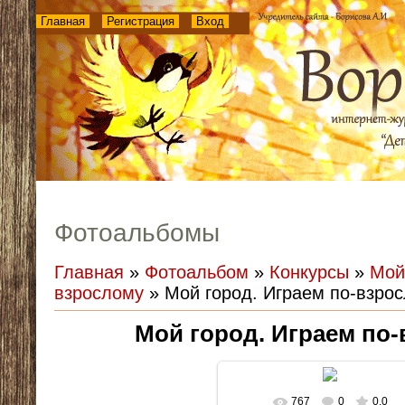
Главная
Регистрация
Вход
Фотоальбомы
Главная
»
Фотоальбом
»
Конкурсы
»
Мой
взрослому
» Мой город. Играем по-взро
Мой город. Играем по
767
0
0.0
В реальном размере
960x